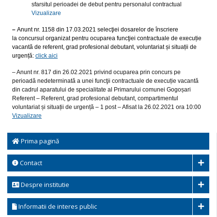
sfarsitul perioadei de debut pentru personalul contractual
Vizualizare
–
Anunt nr. 1158 din 17.03.2021
selecţiei dosarelor de înscriere
la concursul organizat pentru ocuparea funcţiei contractuale de execuție
vacantă de referent, grad profesional debutant, voluntariat și situații de
urgență:
click aici
– Anunt nr. 817 din 26.02.2021 privind ocuparea prin concurs pe
perioadă nedeterminată a unei funcţii contractuale de execuție vacantă
din cadrul aparatului de specialitate al Primarului comunei Gogoșari
Referent – Referent, grad profesional debutant, compartimentul
voluntariat și situații de urgență – 1 post – Afisat la 26.02.2021 ora 10:00
Vizualizare
Prima pagină
Contact
Despre institutie
Informatii de interes public