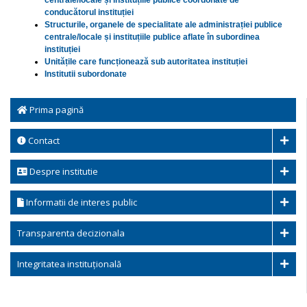
centrale/locale și instituțiile publice coordonate de
conducătorul instituției
Structurile, organele de specialitate ale administrației publice
centrale/locale și instituțiile publice aflate în subordinea
instituției
Unitățile care funcționează sub autoritatea instituției
Institutii subordonate
Prima pagină
Contact
Despre institutie
Informatii de interes public
Transparenta decizionala
Integritatea instituțională