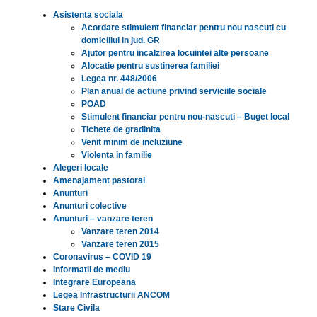
Asistenta sociala
Acordare stimulent financiar pentru nou nascuti cu
domiciliul in jud. GR
Ajutor pentru incalzirea locuintei alte persoane
Alocatie pentru sustinerea familiei
Legea nr. 448/2006
Plan anual de actiune privind serviciile sociale
POAD
Stimulent financiar pentru nou-nascuti – Buget local
Tichete de gradinita
Venit minim de incluziune
Violenta in familie
Alegeri locale
Amenajament pastoral
Anunturi
Anunturi colective
Anunturi – vanzare teren
Vanzare teren 2014
Vanzare teren 2015
Coronavirus – COVID 19
Informatii de mediu
Integrare Europeana
Legea Infrastructurii ANCOM
Stare Civila