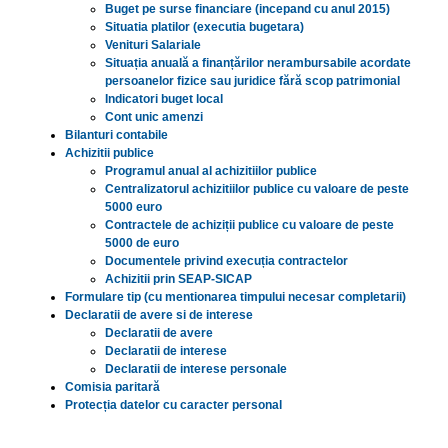
Buget pe surse financiare (incepand cu anul 2015)
Situatia platilor (executia bugetara)
Venituri Salariale
Situația anuală a finanțărilor nerambursabile acordate
persoanelor fizice sau juridice fără scop patrimonial
Indicatori buget local
Cont unic amenzi
Bilanturi contabile
Achizitii publice
Programul anual al achizitiilor publice
Centralizatorul achizitiilor publice cu valoare de peste
5000 euro
Contractele de achiziții publice cu valoare de peste
5000 de euro
Documentele privind execuția contractelor
Achizitii prin SEAP-SICAP
Formulare tip (cu mentionarea timpului necesar completarii)
Declaratii de avere si de interese
Declaratii de avere
Declaratii de interese
Declaratii de interese personale
Comisia paritară
Protecția datelor cu caracter personal