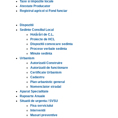
Taxe si impozite locale
Atestate Producator
Registrul agricol si Fond funciar
Dispozitii
Sedinte Consiliul Local
Hotărâri de C.L.
Proiecte de HCL
Dispozitii convocare sedinta
Procese verbale sedinta
Minute sedinta
Urbanism
Autorizatii Construire
Autorizatii de functionare
Certificate Urbanism
Cadastru
Plan urbanistic general
Nomenclator stradal
Aparat Specialitate
Rapoarte Anuale
Situatii de urgenta / SVSU
Fisa serviciului
Interventii
Masuri preventive