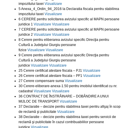
impozitului taxei
Vizualizare
5 Anexa_4_Ordin_94_2016 la Declaratia fiscala pentru stabilirea
impozitului taxei
Vizualizare
6 CERERE pentru solicitarea avizului specific al MAPN persoane
juridice 1
Vizualizare
Vizualizare
7 CERERE pentru solicitarea avizului specific al MAPN persoane
juridice 2
Vizualizare
Vizualizare
8 Cerere pentru eliberarea avizului specific Direcţia pentru
Cultură a Judeţului Giurgiu persoane
fizice
Vizualizare
Vizualizare
9 Cerere pentru eliberarea avizului specific Direcţia pentru
Cultură a Judeţului Giurgiu persoane
juridice
Vizualizare
Vizualizare
25 Cerere certificat atestare fiscala – PJ1
Vizualizare
26 Cerere certificat atestare fiscala – PF1
Vizualizare
27 Cerere compensare suma
Vizualizare
30 Cerere-eliberare-anexa-1.50 pentru imobilul identificat cu nr.
cadastral
Vizualizare
Vizualizare
36 CONTRACT DE ÎNSTRĂINARE – DOBÂNDIRE A UNUI
MIJLOC DE TRANSPORT
Vizualizare
37 Declaratie – decizie pentru stabilirea taxei pentru afişaj în scop
de reclamă şi publicitate
Vizualizare
38 Declaratie – decizie pentru stabilirea taxei pentru servicii de
reclamă şi publicitate în cazul contribuabililor persoane
juridice
Vizualizare