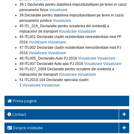
38.1 Declaratie pentru stabilirea impozitului/taxei pe teren in cazul
persoanelor fizice
Vizualizare
39 Declaratie pentru stabilirea impozitului/taxei pe teren in cazul
persoanelor juridice
Vizualizare
45 ITL_016_Declaratie pentru scoaterea din evidență a
mijloacelor de transport
Vizualizare
Vizualizare
46 ITL001 Declaratie cladiri rezidentiale nerezidentiale mixt PF
2016
Vizualizare
Vizualizare
47 ITL002 Declaratie cladiri rezidentiale nerezidentiale mixt PJ
2016
Vizualizare
Vizualizare
48 ITL005_Declaratie Auto PJ 2016
Vizualizare
Vizualizare
49 ITL007 Declaratie Auto apa PJ 2016
Vizualizare
Vizualizare
50 ITL027_2009 Declaratie pentru scoatere din evidenta a
mijloacelor de transport
Vizualizare
Vizualizare
51 ITL2010-104 Declaratie speciala cladiri
1
Vizualizare
Vizualizare
Prima pagină
Contact
Despre institutie