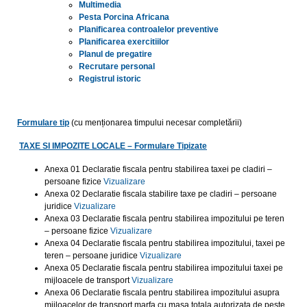
Multimedia
Pesta Porcina Africana
Planificarea controalelor preventive
Planificarea exercitiilor
Planul de pregatire
Recrutare personal
Registrul istoric
Formulare tip
(cu menționarea timpului necesar completării)
TAXE SI IMPOZITE LOCALE – Formulare Tipizate
Anexa 01 Declaratie fiscala pentru stabilirea taxei pe cladiri –
persoane fizice
Vizualizare
Anexa 02 Declaratie fiscala stabilire taxe pe cladiri – persoane
juridice
Vizualizare
Anexa 03 Declaratie fiscala pentru stabilirea impozitului pe teren
– persoane fizice
Vizualizare
Anexa 04 Declaratie fiscala pentru stabilirea impozitului, taxei pe
teren – persoane juridice
Vizualizare
Anexa 05 Declaratie fiscala pentru stabilirea impozitului taxei pe
mijloacele de transport
Vizualizare
Anexa 06 Declaratie fiscala pentru stabilirea impozitului asupra
mijloacelor de transport marfa cu masa totala autorizata de peste