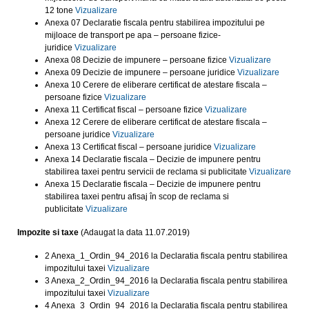
12 tone
Vizualizare
Anexa 07 Declaratie fiscala pentru stabilirea impozitului pe
mijloace de transport pe apa – persoane fizice-
juridice
Vizualizare
Anexa 08 Decizie de impunere – persoane fizice
Vizualizare
Anexa 09 Decizie de impunere – persoane juridice
Vizualizare
Anexa 10 Cerere de eliberare certificat de atestare fiscala –
persoane fizice
Vizualizare
Anexa 11 Certificat fiscal – persoane fizice
Vizualizare
Anexa 12 Cerere de eliberare certificat de atestare fiscala –
persoane juridice
Vizualizare
Anexa 13 Certificat fiscal – persoane juridice
Vizualizare
Anexa 14 Declaratie fiscala – Decizie de impunere pentru
stabilirea taxei pentru servicii de reclama si publicitate
Vizualizare
Anexa 15 Declaratie fiscala – Decizie de impunere pentru
stabilirea taxei pentru afisaj în scop de reclama si
publicitate
Vizualizare
Impozite si taxe
(Adaugat la data 11.07.2019)
2 Anexa_1_Ordin_94_2016 la Declaratia fiscala pentru stabilirea
impozitului taxei
Vizualizare
3 Anexa_2_Ordin_94_2016 la Declaratia fiscala pentru stabilirea
impozitului taxei
Vizualizare
4 Anexa_3_Ordin_94_2016 la Declaratia fiscala pentru stabilirea