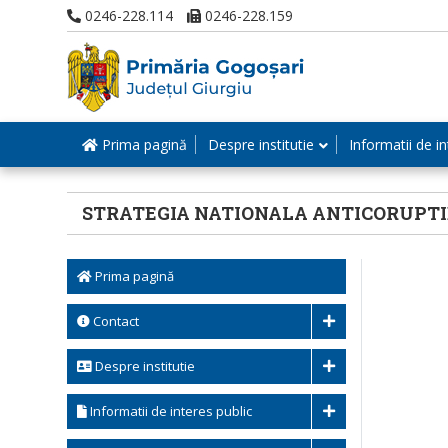
0246-228.114
0246-228.159
Prima pagină
Despre institutie
Informatii de in
STRATEGIA NATIONALA ANTICORUPTI
Prima pagină
Contact
Despre institutie
Informatii de interes public