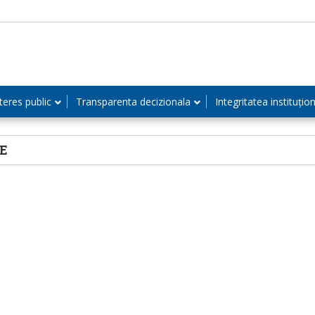
teres public
Transparenta decizionala
Integritatea instituțio
E