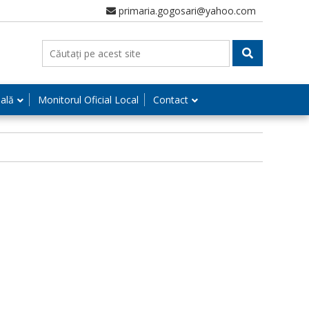
primaria.gogosari@yahoo.com
nală
Monitorul Oficial Local
Contact