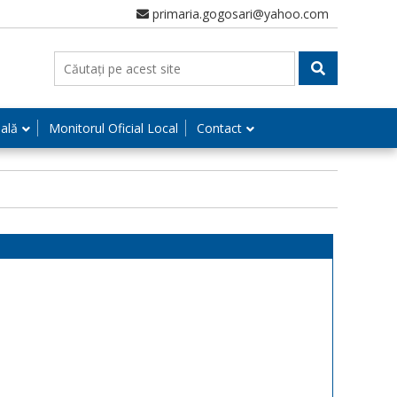
primaria.gogosari@yahoo.com
nală
Monitorul Oficial Local
Contact