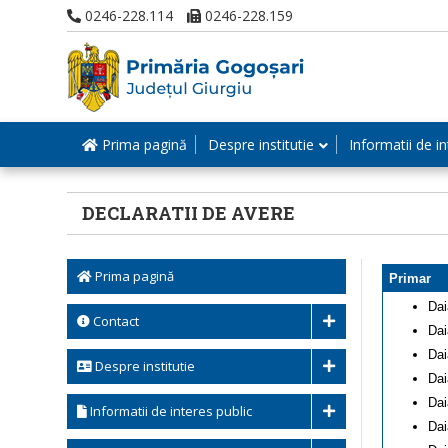
0246-228.114
0246-228.159
Prima pagină
Despre institutie
Informatii de in
DECLARATII DE AVERE
Prima pagină
Primar
Dai
Contact
Dai
Dai
Despre institutie
Dai
Dai
Informatii de interes public
Dai