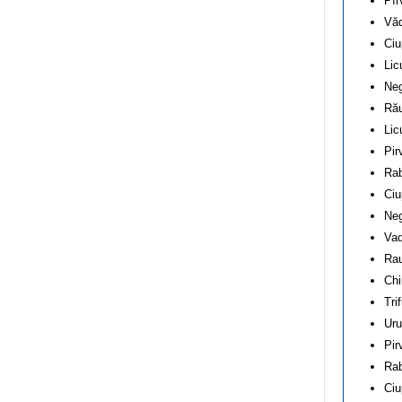
Pîr
Văd
Ciu
Lic
Neg
Rău
Lic
Pir
Rab
Ciu
Neg
Vad
Rau
Chi
Tri
Uru
Pir
Rab
Ciu