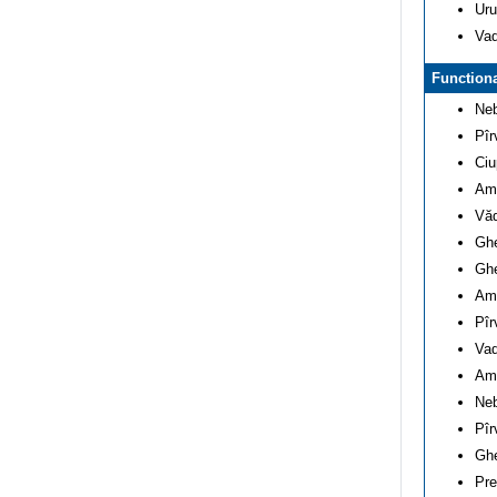
Uru
Vad
Functiona
Neb
Pîr
Ciu
Amu
Văd
Ghe
Ghe
Amu
Pîr
Vad
Amu
Neb
Pîr
Ghe
Pre