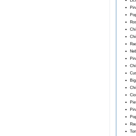
Lic
Pir
Pop
Ros
Chi
Chi
Rad
Neb
Pir
Chi
Cus
Big
Chi
Cio
Pie
Pir
Pop
Rau
Ton