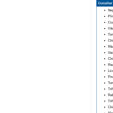
Consilier
Neg
Pîr
Ciu
Văd
Ton
Chi
Rău
Vad
Chi
Rau
Lic
Pir
Ton
Tri
Rab
Tri
Chi