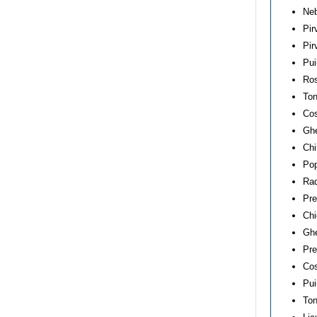
Neb
Pir
Pir
Pui
Ros
Ton
Cos
Ghe
Chi
Pop
Rad
Pre
Chi
Ghe
Pre
Cos
Pui
Ton