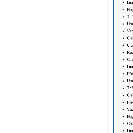
Lic
Neg
Tri
Uru
Vad
Chi
Ciu
Rău
Ciu
Lic
Răb
Uru
Tri
Chi
Pîr
Văd
Neg
Chi
Lic