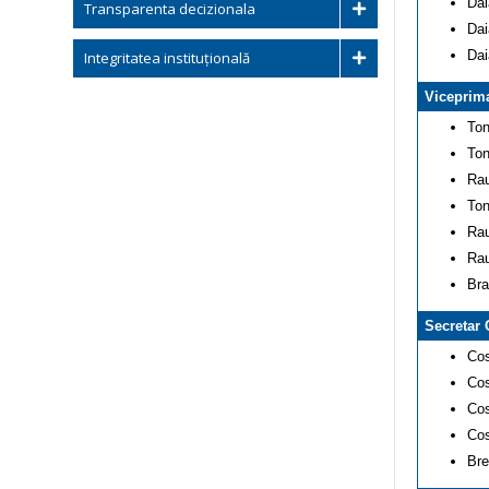
Dai
Transparenta decizionala
Dai
Dai
Integritatea instituțională
Viceprim
Ton
Ton
Rau
Ton
Rau
Rau
Bra
Secretar 
Cos
Cos
Cos
Cos
Bre