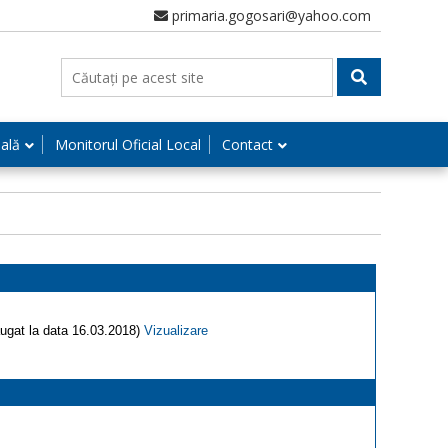
primaria.gogosari@yahoo.com
nală
Monitorul Oficial Local
Contact
daugat la data 16.03.2018)
Vizualizare