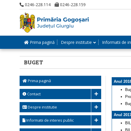
0246-228.114
0246-228.159
Prima pagină
Despre institutie
Informatii de in
BUGET
Prima pagină
Anul 201
Bug
Contact
Pro
Bug
Despre institutie
Anul 201
Informatii de interes public
BIL
BIL