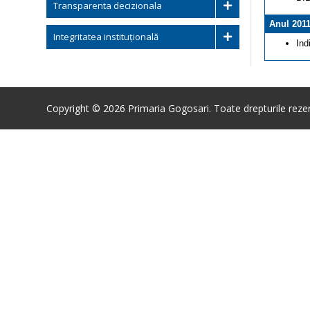
Transparenta decizionala
Anul 201
Integritatea instituțională
Ind
Copyright © 2026 Primaria Gogosari. Toate drepturile reze