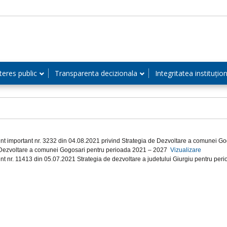
teres public
Transparenta decizionala
Integritatea instituțio
nt important nr. 3232 din 04.08.2021 privind Strategia de Dezvoltare a comunei 
Dezvoltare a comunei Gogosari pentru perioada 2021 – 2027
Vizualizare
nt nr. 11413 din 05.07.2021 Strategia de dezvoltare a judetului Giurgiu pentru p