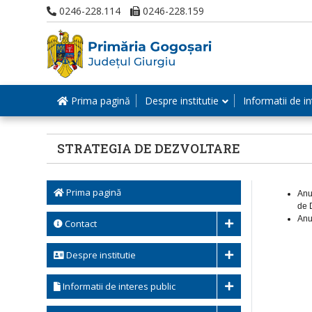
0246-228.114
0246-228.159
Prima pagină
Despre institutie
Informatii de in
STRATEGIA DE DEZVOLTARE
Prima pagină
Anu
de 
Anu
Contact
Despre institutie
Informatii de interes public