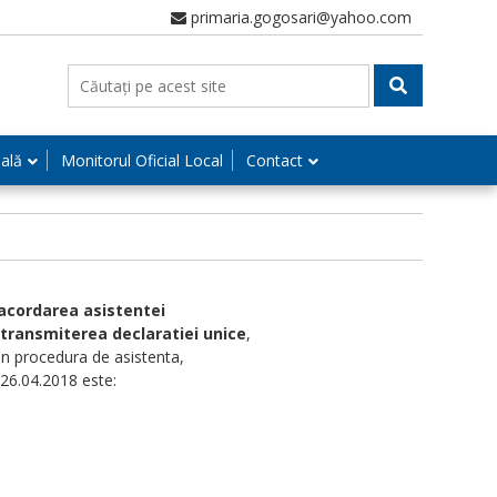
primaria.gogosari@yahoo.com
nală
Monitorul Oficial Local
Contact
acordarea asistentei
transmiterea declaratiei unice
,
v in procedura de asistenta,
 26.04.2018 este: