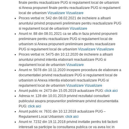
finale pentru reactualizare PUG si regulament local de urbanism
si Anexa propuneri finale pentru reactualizare PUG si regulament
local de urbanism
Vizualizare
Vizualizare
Proces verbal nr. 542 din 08.02.2021 de incheiere a afisarii
anuntului privind propunerii preliminare pentru reactualizare PUG
si regulament local de urbanism
Vizualizare
Anunt nr. 88 din 08.01.2021 ca se afla in faza privind propunerii
preliminare pentru reactualizare PUG si regulament local de
urbanism si Anexa propunerii preliminare pentru reactualizare
PUG si regulament local de urbanism
Vizualizare
Vizualizare
Proces verbal nr. 5475 din 10.12.2020 de incheiere a afisarii
anuntului privind intentia elaborarii reactualizare PUG si
regulament local de urbanism
Vizualizare
Anunt nr. 5078 din 10.11.2020 incepere procedura de elaborare a
documentatiei privind reactualizare PUG si regulament local de
urbanism si Anexa intentia elaborarii reactualizare PUG si
regulament local de urbanism
Vizualizare
Vizualizare
Anunt public nr. 2473 din 15.05.2019 actualizare PUG:
click aici
Adresa nr. 128 din 10.01.2019 privind rezultatul consultarii
publicului asupra propunerilor preliminare privind documentatia
PUG:
click aici
Anunt public nr. 7631 din 10.12.2018 actualizare PUG –
Regulament Local Urbanism:
click aici
Anunt nr. 7232 din 19.11.2018 privind invitatie pentru toti factorii
interesati sa participe la consultarea publica ce va avea loc in