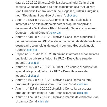
data de 10.12.2018, ora 10:00, la sala caminului Cultural din
comuna Gogosari, avand ca obiect documentatia “Actualizare
Plan Urbanistic General al comunei Gogosari, judetul Giurgiu” si
noul “Regulament Local de Urbanism”:
click aici
Anunt nr. 7231 din 19.11.2018 privind informare toti factorii
interesati ce se afla in atapa elaborarii propunerilor privind
documentatia “Actualizare Plan Urbanistic General al comunei
Gogosari, judetul Giurgiu”:
click aici
Anunt nr. 5488 din 08.08.2018 privind Consultare a publicului
pentru documentaia: P.U.Z. – Platforma comunala de depozitare si
gospodarire a gunoiului de grajd in comuna Gogosari, judetul
Giurgiu:
click aici
Raport nr. 5073 din 20.10.2016 privind informarea si consultarea
publicului cu privire la “Intocmire PUZ – Dezvoltare sera de
legume”:
click aici
Anunt nr. 5072 din 20.10.2016 Punctul de vedere al comisiei de
specialitate privind “Intocmire PUZ – Dezvoltare sera de
legume”:
click aici
Anunt nr. 4977 din 17.10.2016 privind Consultarea asupra
propunerilor preliminare Plan Urbanistic Zonal:
click aici
Anunt nr. 4827 din 10.10.2016 privind Consultarea asupra
propunerilor preliminare Plan Urbanistic Zonal:
click aici
Anunt nr. 4746 din 23.09.2016 privind intentia de elaborare Plan
Urbanistic Zonal:
click aici