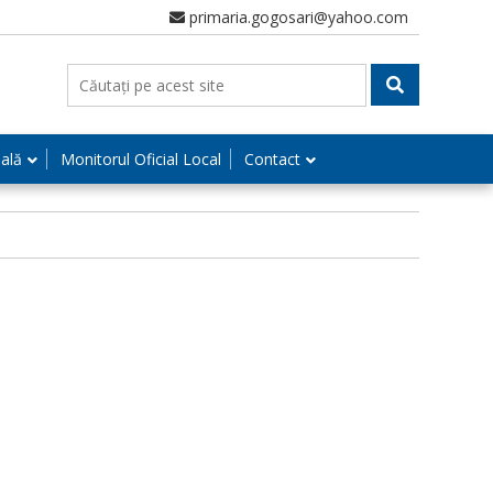
primaria.gogosari@yahoo.com
nală
Monitorul Oficial Local
Contact