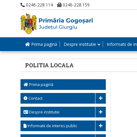
0246-228.114
0246-228.159
Prima pagină
Despre institutie
Informatii de in
POLITIA LOCALA
Prima pagină
Contact
Despre institutie
Informatii de interes public