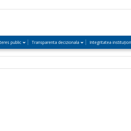
teres public
Transparenta decizionala
Integritatea instituțio